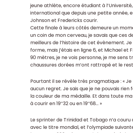
jeune athlète, encore étudiant à l’Université
international que depuis une petite année, e
Johnson et Fredericks courir.
Cette finale à leurs côtés demeure un momen
un coin de mon cerveau, je savais que ces d
meilleurs de l’histoire de cet évènement. Je 
forme, mais j’étais en ligne 6, et Michael et F
90 mètres, je ne vois personne, je me sens trè
chaussures dorées m’ont rattrapé et le rest
Pourtant il se révèle très pragmatique : « J
aucun regret. Je sais que je ne pouvais rien 
la couleur de ma médaille. Et dans toute ma c
à courir en 19’’32 ou en 19’’68… »
Le sprinter de Trinidad et Tobago n’a couru qu
avec le titre mondial, et l’olympiade suivante