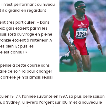
, il n’est performant au niveau
t il a grandi en regardant
t très particulier : « Dans
eux gars étaient parmi les
suis sorti du virage en pleine
rankie étaient à l’intérieur. A
s bien. Et puis les
e est connu ! »
e pense à cette course sans
faire ce soir-là pour changer
arrière, je n’ai jamais réussi
’en 19’’77, l’année suivante en 1997, sa plus belle saison,
, à Sydney, lui livrera l’argent sur 100 m et à nouveau le