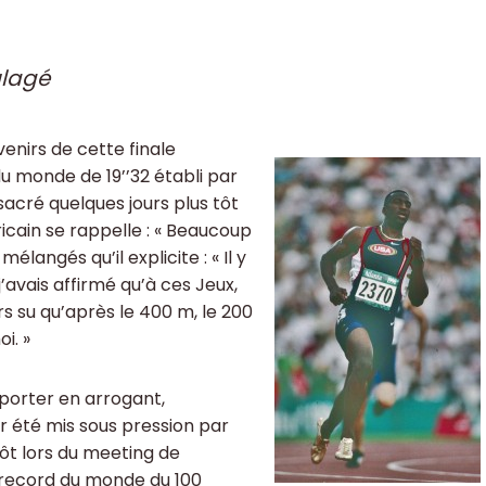
ulagé
enirs de cette finale
u monde de 19’’32 établi par
 sacré quelques jours plus tôt
cain se rappelle : « Beaucoup
langés qu’il explicite : « Il y
’avais affirmé qu’à ces Jeux,
ours su qu’après le 400 m, le 200
i. »
porter en arrogant,
r été mis sous pression par
ôt lors du meeting de
e record du monde du 100