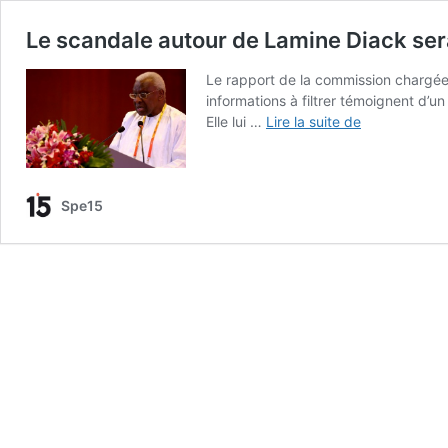
Le scandale autour de Lamine Diack ser
Le rapport de la commission chargée d
informations à filtrer témoignent d’u
Le
Elle lui …
Lire la suite de
scandale
autour
de
Lamine
Spe15
Diack
serait
énorme